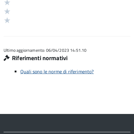
4
Valuta
su
stelle
3
Valuta
5
su
stelle
2
Valuta
5
su
stelle
1
5
su
stelle
5
su
5
Ultimo aggiornamento: 06/04/2023 14:51.10
Riferimenti normativi
Quali sono le norme di riferimento?