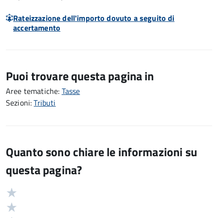
Rateizzazione dell'importo dovuto a seguito di
accertamento
Puoi trovare questa pagina in
Aree tematiche:
Tasse
Sezioni:
Tributi
Quanto sono chiare le informazioni su
questa pagina?
Valuta
Valutazione
5
Valuta
stelle