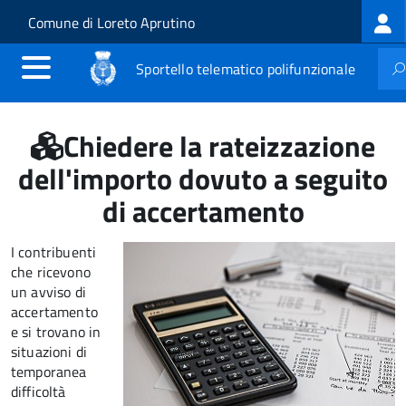
Log
Salta al contenuto principale
Skip to site navigation
Comune di Loreto Aprutino
me
Sportello telematico polifunzionale
Chiedere la rateizzazione
dell'importo dovuto a seguito
di accertamento
I contribuenti
che ricevono
un avviso di
accertamento
e si trovano in
situazioni di
temporanea
difficoltà