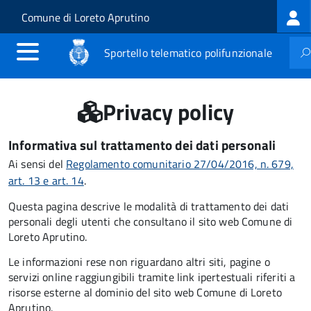
Log
Salta al contenuto principale
Skip to site navigation
Comune di Loreto Aprutino
me
Sportello telematico polifunzionale
Privacy policy
Informativa sul trattamento dei dati personali
Ai sensi del
Regolamento comunitario 27/04/2016, n. 679,
art. 13 e art. 14
.
Questa pagina descrive le modalità di trattamento dei dati
personali degli utenti che consultano il sito web Comune di
Loreto Aprutino.
Le informazioni rese non riguardano altri siti, pagine o
servizi online raggiungibili tramite link ipertestuali riferiti a
risorse esterne al dominio del sito web Comune di Loreto
Aprutino.