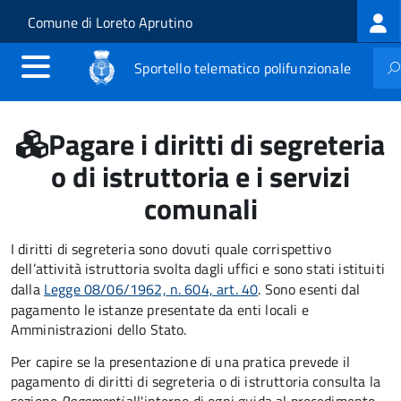
Log
Salta al contenuto principale
Skip to site navigation
Comune di Loreto Aprutino
me
Sportello telematico polifunzionale
Pagare i diritti di segreteria
o di istruttoria e i servizi
comunali
I diritti di segreteria sono dovuti quale corrispettivo
dell’attività istruttoria svolta dagli uffici e sono stati istituiti
dalla
Legge 08/06/1962, n. 604, art. 40
. Sono esenti dal
pagamento le istanze presentate da enti locali e
Amministrazioni dello Stato.
Per capire se la presentazione di una pratica prevede il
pagamento di diritti di segreteria o di istruttoria consulta la