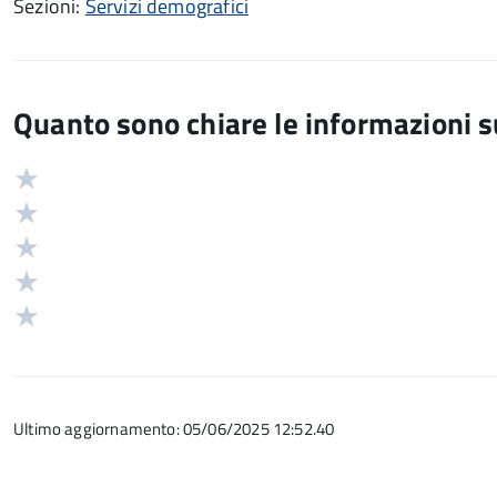
Sezioni:
Servizi demografici
Quanto sono chiare le informazioni 
Valuta
Valutazione
5
Valuta
stelle
4
Valuta
su
stelle
3
Valuta
5
su
stelle
2
Valuta
5
su
stelle
1
5
su
stelle
5
su
Ultimo aggiornamento: 05/06/2025 12:52.40
5