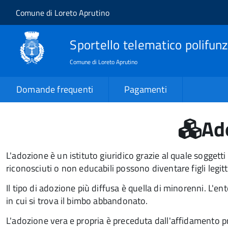
Salta al contenuto principale
Skip to site navigation
Comune di Loreto Aprutino
Sportello telematico polifunz
Comune di Loreto Aprutino
Domande frequenti
Pagamenti
Ad
L'adozione è un istituto giuridico grazie al quale soggetti
riconosciuti o non educabili possono diventare figli legitti
Il tipo di adozione più diffusa è quella di minorenni. L'en
in cui si trova il bimbo abbandonato.
L'adozione vera e propria è preceduta dall'affidamento p