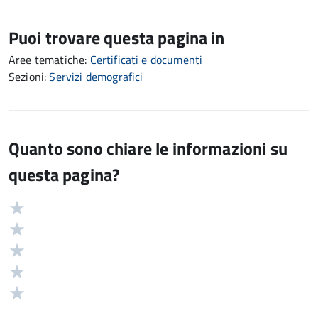
Puoi trovare questa pagina in
Aree tematiche:
Certificati e documenti
Sezioni:
Servizi demografici
Quanto sono chiare le informazioni su
questa pagina?
Valuta
Valutazione
5
Valuta
stelle
4
Valuta
su
stelle
3
Valuta
5
su
stelle
2
Valuta
5
su
stelle
1