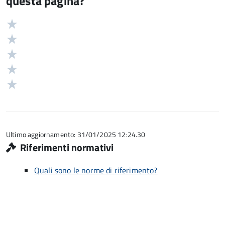
questa pagina?
Valuta
Valutazione
5
Valuta
stelle
4
Valuta
su
stelle
3
Valuta
5
su
stelle
2
Valuta
5
su
stelle
1
5
su
stelle
5
su
5
Ultimo aggiornamento: 31/01/2025 12:24.30
Riferimenti normativi
Quali sono le norme di riferimento?