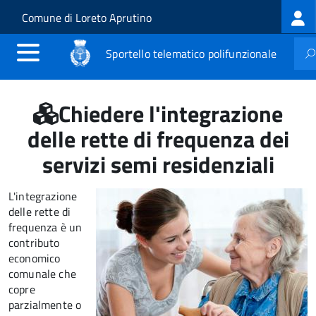
Log
Salta al contenuto principale
Skip to site navigation
Comune di Loreto Aprutino
me
Sportello telematico polifunzionale
Chiedere l'integrazione
delle rette di frequenza dei
servizi semi residenziali
L'integrazione
delle rette di
frequenza è un
contributo
economico
comunale che
copre
parzialmente o