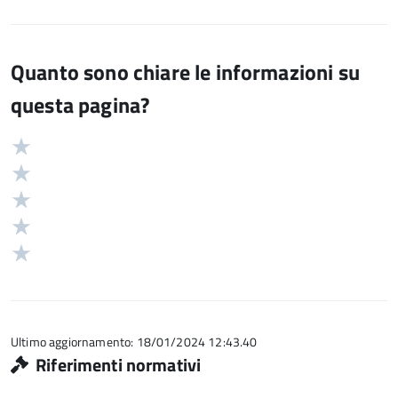
Quanto sono chiare le informazioni su
questa pagina?
Valuta
Valutazione
5
Valuta
stelle
4
Valuta
su
stelle
3
Valuta
5
su
stelle
2
Valuta
5
su
stelle
1
5
su
stelle
5
su
5
Ultimo aggiornamento: 18/01/2024 12:43.40
Riferimenti normativi