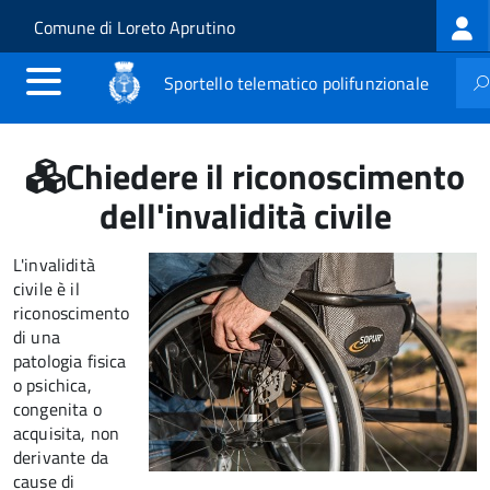
Log
Salta al contenuto principale
Skip to site navigation
Comune di Loreto Aprutino
me
Sportello telematico polifunzionale
Chiedere il riconoscimento
dell'invalidità civile
L'invalidità
civile è il
riconoscimento
di una
patologia fisica
o psichica,
congenita o
acquisita, non
derivante da
cause di