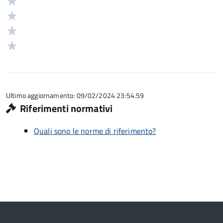
Valuta
stelle
4
Valuta
su
stelle
3
Valuta
5
su
stelle
2
Valuta
5
su
stelle
1
5
su
stelle
5
su
5
Ultimo aggiornamento: 09/02/2024 23:54.59
Riferimenti normativi
Quali sono le norme di riferimento?