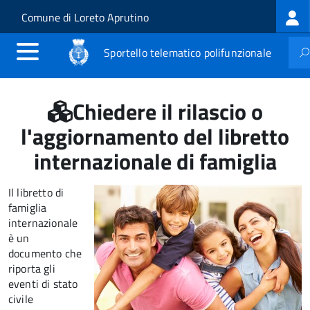
Log
Salta al contenuto principale
Skip to site navigation
Comune di Loreto Aprutino
me
Sportello telematico polifunzionale
Chiedere il rilascio o
l'aggiornamento del libretto
internazionale di famiglia
Il libretto di
famiglia
internazionale
è un
documento che
riporta gli
eventi di stato
civile