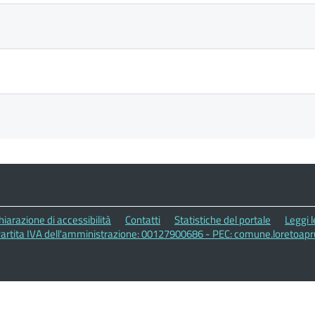
hiarazione di accessibilità
Contatti
Statistiche del portale
Leggi 
Partita IVA dell'amministrazione: 00127900686 - PEC: comune.loretoap