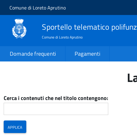
Salta al contenuto principale
Skip to site navigation
Comune di Loreto Aprutino
Sportello telematico polifunz
Comune di Loreto Aprutino
Domande frequenti
Pagamenti
L
Cerca i contenuti che nel titolo contengono: