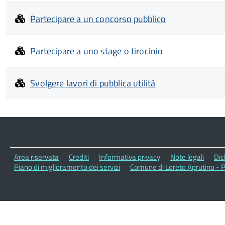
Partecipare a un concorso pubblico
Partecipare a uno stage o tirocinio
Svolgere lavori di pubblica utilità
Area riservata
Crediti
Informativa privacy
Note legali
Dic
Piano di miglioramento dei servizi
Comune di Loreto Aprutino - 