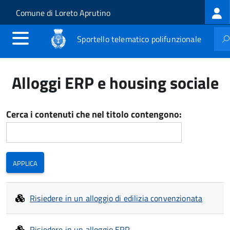
Log
Salta al contenuto principale
Skip to site navigation
Comune di Loreto Aprutino
me
Sportello telematico polifunzionale
Alloggi ERP e housing sociale
Cerca i contenuti che nel titolo contengono:
Risiedere in un alloggio di edilizia convenzionata
Risiedere in un alloggio ERP