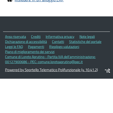
Area riservata
Crediti
Informativa privacy
Note legali
Dichiarazione di accessibilità
Contatti
Statistiche del portale
Leggi le FAQ
Pagamenti
Riepilogo valutazioni
Piano di miglioramento dei servizi
Comune di Loreto Aprutino - Partita IVA dell'amministrazione:
00127900686 - PEC: comune.loretoaprutino@pec.it
Powered by Sportello Telematico Polifunzionale (v. 10.41.2)