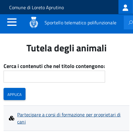
Log
Salta al contenuto principale
Skip to site navigation
Comune di Loreto Aprutino
me
Sportello telematico polifunzionale
Tutela degli animali
Cerca i contenuti che nel titolo contengono:
Partecipare a corsi di formazione per proprietari di
cani