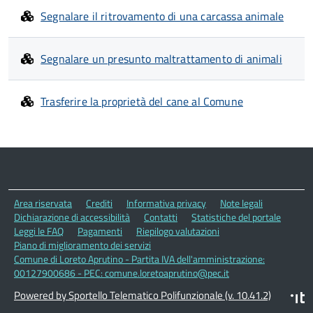
Segnalare il ritrovamento di una carcassa animale
Segnalare un presunto maltrattamento di animali
Trasferire la proprietà del cane al Comune
Area riservata
Crediti
Informativa privacy
Note legali
Dichiarazione di accessibilità
Contatti
Statistiche del portale
Leggi le FAQ
Pagamenti
Riepilogo valutazioni
Piano di miglioramento dei servizi
Comune di Loreto Aprutino - Partita IVA dell'amministrazione:
00127900686 - PEC: comune.loretoaprutino@pec.it
Powered by Sportello Telematico Polifunzionale (v. 10.41.2)