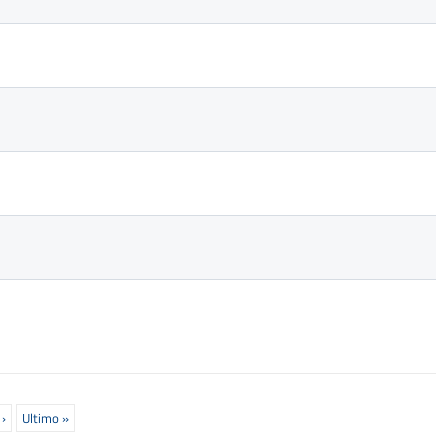
›
Ultima
Ultimo »
pagina