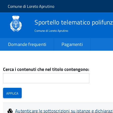
Salta al contenuto principale
Skip to site navigation
Comune di Loreto Aprutino
Sportello telematico polifunz
Comune di Loreto Aprutino
Domande frequenti
Pagamenti
Cerca i contenuti che nel titolo contengono:
Autenticare le sottoscrizioni su istanze e dichiarazi