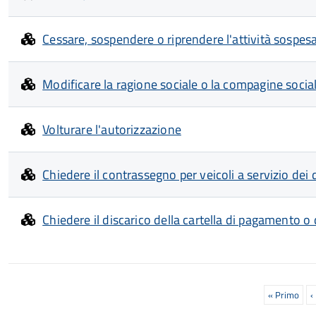
Cessare, sospendere o riprendere l'attività sospes
Modificare la ragione sociale o la compagine socia
Volturare l'autorizzazione
Chiedere il contrassegno per veicoli a servizio dei d
Chiedere il discarico della cartella di pagamento o
Paginazione
Prima
« Primo
P
‹
pagina
p