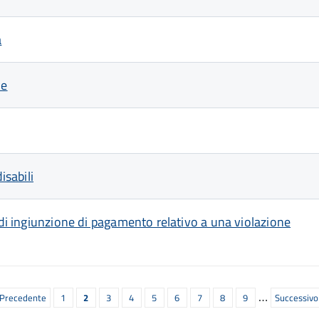
a
le
isabili
 di ingiunzione di pagamento relativo a una violazione
…
agina
 Precedente
Pagina
1
Pagina
2
Pagina
3
Pagina
4
Pagina
5
Pagina
6
Pagina
7
Pagina
8
Pagina
9
Prossima
Successivo 
recedente
attuale
pagina