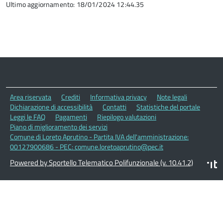
Ultimo aggiornamento: 18/01/2024 12:44.35
Area riservata
Crediti
Informativa privacy
Note legali
Dichiarazione di accessibilità
Contatti
Statistiche del portale
Leggi le FAQ
Pagamenti
Riepilogo valutazioni
Piano di miglioramento dei servizi
Comune di Loreto Aprutino - Partita IVA dell'amministrazione:
00127900686 - PEC: comune.loretoaprutino@pec.it
Powered by Sportello Telematico Polifunzionale (v. 10.41.2)