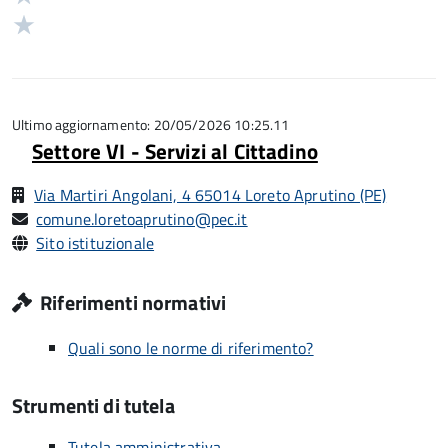
5
su
stelle
2
Valuta
5
su
stelle
1
5
su
stelle
5
su
5
Ultimo aggiornamento: 20/05/2026 10:25.11
Settore VI - Servizi al Cittadino
Via Martiri Angolani, 4 65014 Loreto Aprutino (PE)
comune.loretoaprutino@pec.it
Sito istituzionale
Riferimenti normativi
Quali sono le norme di riferimento?
Strumenti di tutela
Tutela amministrativa