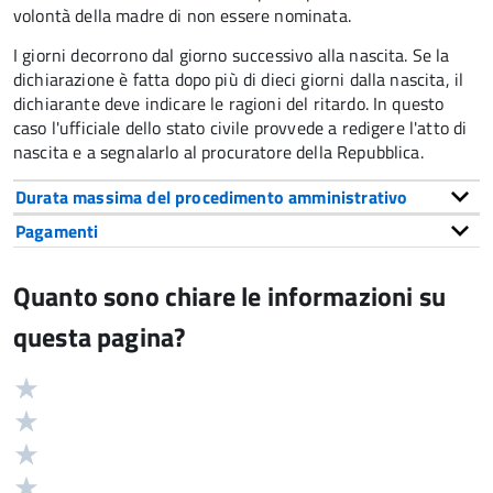
volontà della madre di non essere nominata.
I giorni decorrono dal giorno successivo alla nascita. Se la
dichiarazione è fatta dopo più di dieci giorni dalla nascita, il
dichiarante deve indicare le ragioni del ritardo. In questo
caso l'ufficiale dello stato civile provvede a redigere l'atto di
nascita e a segnalarlo al procuratore della Repubblica.
Durata massima del procedimento amministrativo
Pagamenti
Quanto sono chiare le informazioni su
questa pagina?
Valuta
Valutazione
5
Valuta
stelle
4
Valuta
su
stelle
3
Valuta