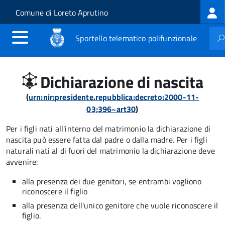
Log
Salta al contenuto principale
Skip to site navigation
Comune di Loreto Aprutino
me
Sportello telematico polifunzionale
Dichiarazione di nascita
(
urn:nir:presidente.repubblica:decreto:2000-11-
03;396~art30
)
Per i figli nati all'interno del matrimonio la dichiarazione di
nascita può essere fatta dal padre o dalla madre. Per i figli
naturali nati al di fuori del matrimonio la dichiarazione deve
avvenire:
alla presenza dei due genitori, se entrambi vogliono
riconoscere il figlio
alla presenza dell'unico genitore che vuole riconoscere il
figlio.