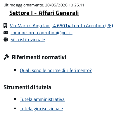
5
Ultimo aggiornamento: 20/05/2026 10:25.11
Settore I - Affari Generali
Via Martiri Angolani, 4 65014 Loreto Aprutino (PE)
comune.loretoaprutino@pec.it
Sito istituzionale
Riferimenti normativi
Quali sono le norme di riferimento?
Strumenti di tutela
Tutela amministrativa
Tutela giurisdizionale