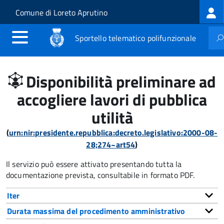
Log
Salta al contenuto principale
Skip to site navigation
Comune di Loreto Aprutino
me
Sportello telematico polifunzionale
Disponibilità preliminare ad
accogliere lavori di pubblica
utilità
(
urn:nir:presidente.repubblica:decreto.legislativo:2000-08-
28;274~art54
)
Il servizio può essere attivato presentando tutta la
documentazione prevista, consultabile in formato PDF.
Iter
Durata massima del procedimento amministrativo