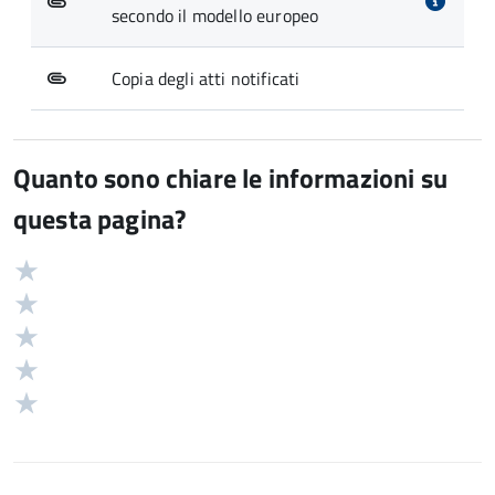
secondo il modello europeo
Copia degli atti notificati
Quanto sono chiare le informazioni su
questa pagina?
Valuta
Valutazione
5
Valuta
stelle
4
Valuta
su
stelle
3
Valuta
5
su
stelle
2
Valuta
5
su
stelle
1
5
su
stelle
5
su