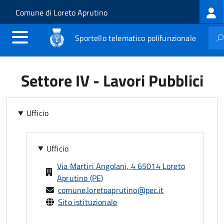
Log
Salta al contenuto principale
Skip to site navigation
Comune di Loreto Aprutino
me
Sportello telematico polifunzionale
Settore IV - Lavori Pubblici
Ufficio
Ufficio
Via Martiri Angolani, 4 65014 Loreto
Aprutino (PE)
comune.loretoaprutino@pec.it
Sito istituzionale