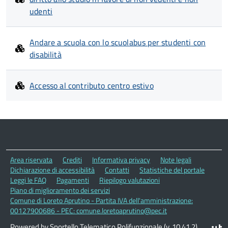
udenti
Andare a scuola con lo scuolabus per studenti con
disabilità
Accesso al contributo centro estivo
Area riservata
Crediti
Informativa privacy
Note legali
Dichiarazione di accessibilità
Contatti
Statistiche del portale
Leggi le FAQ
Pagamenti
Riepilogo valutazioni
Piano di miglioramento dei servizi
Comune di Loreto Aprutino - Partita IVA dell'amministrazione:
00127900686 - PEC: comune.loretoaprutino@pec.it
Powered by Sportello Telematico Polifunzionale (v. 10.41.2)