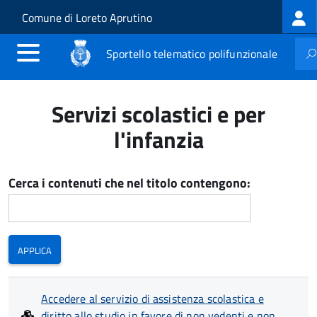
Log
Salta al contenuto principale
Skip to site navigation
Comune di Loreto Aprutino
me
Sportello telematico polifunzionale
Servizi scolastici e per
l'infanzia
Cerca i contenuti che nel titolo contengono:
Accedere al servizio di assistenza scolastica e
diritto allo studio in favore di non vedenti e non