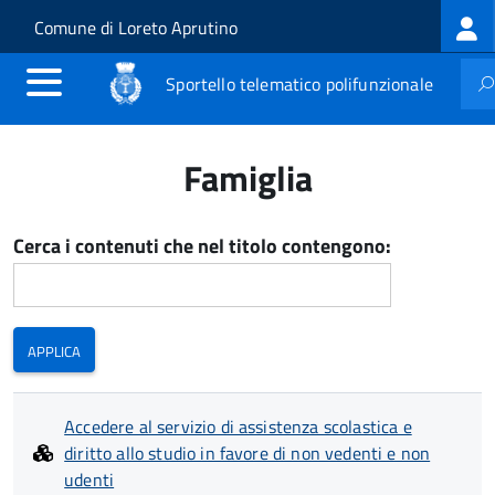
Log
Salta al contenuto principale
Skip to site navigation
Comune di Loreto Aprutino
me
Sportello telematico polifunzionale
Famiglia
Cerca i contenuti che nel titolo contengono:
Accedere al servizio di assistenza scolastica e
diritto allo studio in favore di non vedenti e non
udenti